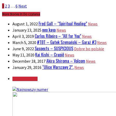
1
2
3
…
6
Next
More Stories In Do czytania
Fred Gall – “Spiritual Healing”
August 1, 2022
News
neo kaya
January 13, 2025
News
Carlos Ribeiro – “All for You”
April 3, 2019
News
#TBT – Gutek Szymański – Garaż #3
March 5, 2020
News
Suspects – SUSPICIOUS
June 9, 2022
Dobre bo polskie
Kai Kishi – Crupiê
May 11, 2020
News
Akira Shiroma – Volcom
December 18, 2017
News
“Ulice Warszawy 2”.
January 29, 2016
News
Najnowszy numer