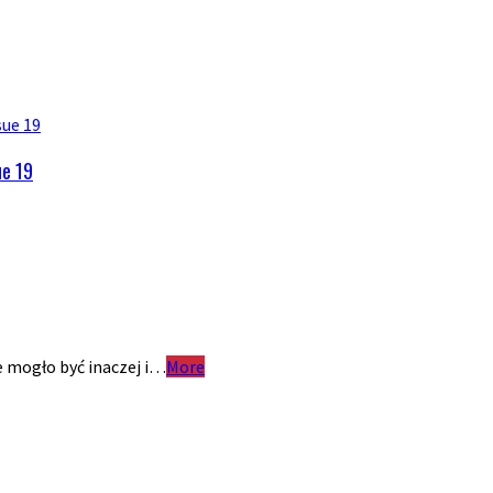
ue 19
e mogło być inaczej i…
More