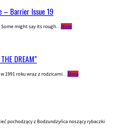
– Barrier Issue 19
it? Some might say its rough…
More
L THE DREAM”
a w 1991 roku wraz z rodzicami…
More
nieć pochodzący z Bodzundzyńca noszący rybaczki