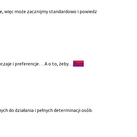
nie, więc może zacznijmy standardowo i powiedz
yczaje i preferencje… A o to, żeby…
More
ch do działania i pełnych determinacji osób.