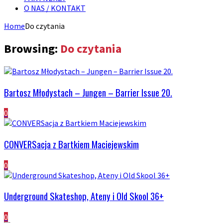
O NAS / KONTAKT
Home
Do czytania
Browsing:
Do czytania
Bartosz Młodystach – Jungen – Barrier Issue 20.
0
CONVERSacja z Bartkiem Maciejewskim
0
Underground Skateshop, Ateny i Old Skool 36+
0