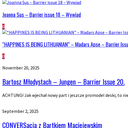
Joanna Sus – Barrier issue 18 – Wywiad
0
“HAPPINES IS BEING LITHUANIAN” – Madars Apse – Barrier Iss
0
November 20, 2025
Bartosz Młodystach – Jungen – Barrier Issue 20.
ACHTUNG! Jak wjechał nowy part i jeszcze promodel deski, to ni
September 2, 2025
CONVERSacja z Bartkiem Maciejewskim