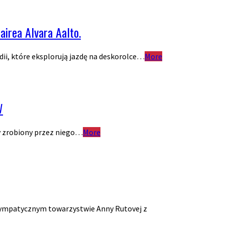
airea Alvara Aalto.
ii, które eksplorują jazdę na deskorolce…
More
W
dy zrobiony przez niego…
More
sympatycznym towarzystwie Anny Rutovej z