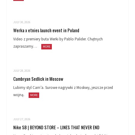
JULY 30, 2026
Werka x etnies launch event in Poland
Video z premiery buta Werki by Pablo Palider. Chętnych
zapraszamy…
MORE
JULY 28, 2026
Cambryan Sedlick in Moscow
Lubimy styl Cam’a. Surowe nagrywki z Moskwy, jeszcze przed
wojną.
MORE
JULY 27, 2026
Nike SB | BEYOND STORE – LINES THAT NEVER END