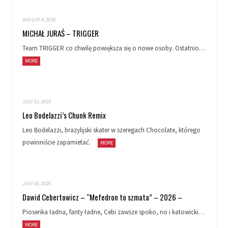
AUGUST 4, 2026
MICHAŁ JURAŚ – TRIGGER
Team TRIGGER co chwilę powiększa się o nowe osoby. Ostatnio…
MORE
JULY 31, 2026
Leo Bodelazzi’s Chunk Remix
Leo Bodelazzi, brazylijski skater w szeregach Chocolate, którego
powinniście zapamietać.
MORE
JULY 30, 2026
Dawid Cebertowicz – “Mefedron to szmata” – 2026 –
Piosenka ładna, fanty ładne, Cebi zawsze spoko, no i katowicki…
MORE