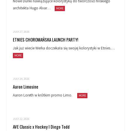
Nowe Dunki nawiązujące kolorystyką do twórczości fińskiego
architekta Hugo Alvar…
MORE
JULY 27, 2026
ETNIES CHOROMAŃSKA LAUNCH PARTY!
Jak już wiecie Werka doczekała się swojej kolorystyki w Etnies.…
MORE
JULY 24, 2026
Aaron Limosine
Aaron Loreth w krótkim promo Limo.
MORE
JULY 22, 2026
AVE Classic x Hockey I Diego Todd