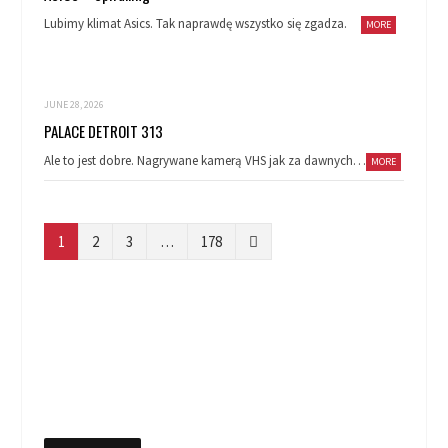
Lubimy klimat Asics. Tak naprawdę wszystko się zgadza.
MORE
JUNE 28, 2026
PALACE DETROIT 313
Ale to jest dobre. Nagrywane kamerą VHS jak za dawnych…
MORE
N
1
2
3
…
178
e
x
t