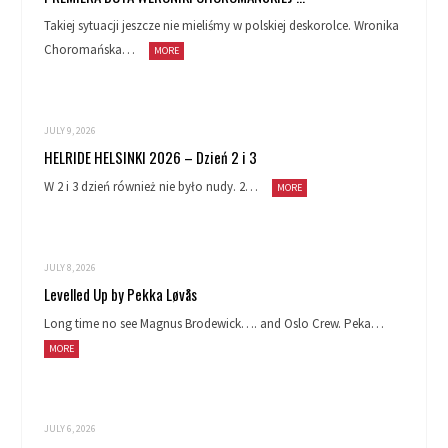
Takiej sytuacji jeszcze nie mieliśmy w polskiej deskorolce. Wronika
Choromańska…
MORE
JULY 9, 2026
HELRIDE HELSINKI 2026 – Dzień 2 i 3
W 2 i 3 dzień również nie było nudy. 2…
MORE
JULY 8, 2026
Levelled Up by Pekka Løvås
Long time no see Magnus Brodewick…. and Oslo Crew. Peka…
MORE
JULY 6, 2026