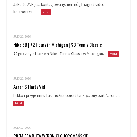
Jako że AVE jest kontuzjowany, nei mógł nagrać video
kolaboracji…
MORE
JULY 21, 2026
Nike SB | 72 Hours in Michigan | SB Tennis Classic
72 godziny z teamem Nike i Tennis Classic w Mitchigan.
MORE
JULY 21, 2026
Aaron & Harts Vid
Lekko i przyjemnie. Tak można opisać ten łączony part Aarona…
MORE
JULY 10, 2026
PREMIERA BUTA WERONIKI CHOROMAŃSKIEJ !!!