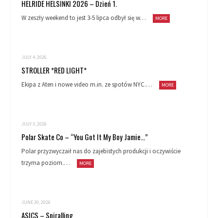
HELRIDE HELSINKI 2026 – Dzień 1.
W zeszły weekend to jest 3-5 lipca odbył się w…
MORE
JULY 4, 2026
STROLLER *RED LIGHT*
Ekipa z Aten i nowe video m.in. ze spotów NYC.…
MORE
JULY 3, 2026
Polar Skate Co – “You Got It My Boy Jamie…”
Polar przyzwyczaił nas do zajebistych produkcji i oczywiście
trzyma poziom.…
MORE
JUNE 30, 2026
ASICS – Spiralling