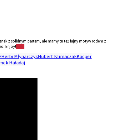
snek z solidnym partem, ale mamy tu też fajny motyw rodem z
eo. Enjoy!
More
z
Herbi Młynarczyk
Hubert Klimaczak
Kacper
mek Haładaj