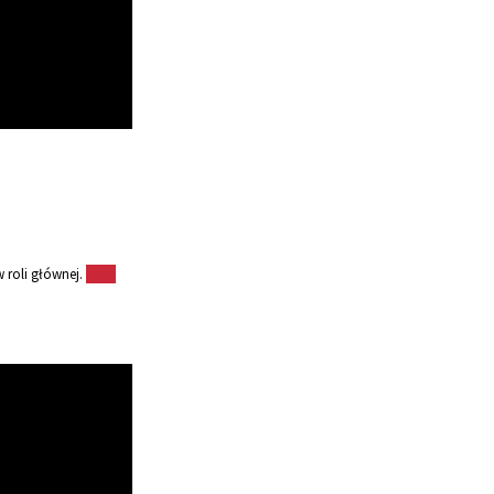
 roli głównej.
More