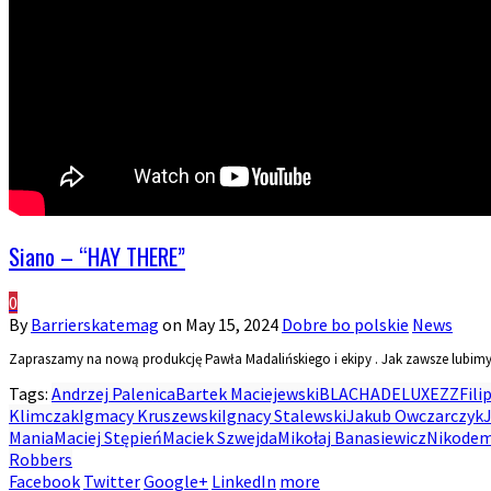
Siano – “HAY THERE”
0
By
Barrierskatemag
on
May 15, 2024
Dobre bo polskie
News
Zapraszamy na nową produkcję Pawła Madalińskiego i ekipy . Jak zawsze lubimy
Tags:
Andrzej Palenica
Bartek Maciejewski
BLACHA
DELUXEZZ
Fili
Klimczak
Igmacy Kruszewski
Ignacy Stalewski
Jakub Owczarczyk
Mania
Maciej Stępień
Maciek Szwejda
Mikołaj Banasiewicz
Nikodem
Robbers
Facebook
Twitter
Google+
LinkedIn
more