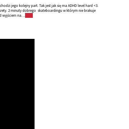
dzi jego kolejny part. Tak jest jak się ma ADHD level hard <3.
krety. 2 minuty dobrego skateboardingu w którym nie brakuje
zed wyjściem na…
More