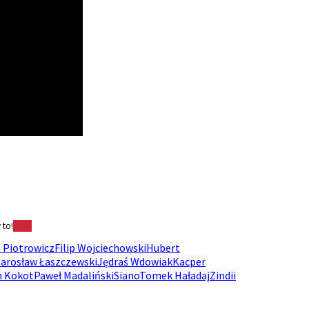
 to!
More
p Piotrowicz
Filip Wojciechowski
Hubert
Jarosław Łaszczewski
Jędraś Wdowiak
Kacper
 Kokot
Paweł Madaliński
Siano
Tomek Haładaj
Zindii