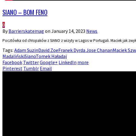
SIANO – BOM FENO
0
By
Barrierskatemag
on
January 14, 2023
News
Pocztówka od chłopaków z SIANO z wizyty w Lagos w Portugali. Maciek jak zwyk
Tags:
Adam Suzin
David Zoe
Franek Dyrda Jose Chanan
Maciek Szw
Madaliński
Siano
Tomek Haładaj
Facebook
Twitter
Google+
LinkedIn
more
Pinterest
Tumblr
Email