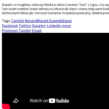
Dopiero co mogliśmy zobaczyć Maćka w edicie Converse “Oasi” z Cypru, a tu wycho
Tym razem materiał został zebrany w Lizbonie dla Siano i mamy tutaj same kon
technicznych trików jak i mocnych numerów. Oczywiście polecamy, idealnie pr
Tags:
Camille Benard
Maciek Szwejda
Siano
Facebook
Twitter
Google+
LinkedIn
more
Pinterest
Tumblr
Email