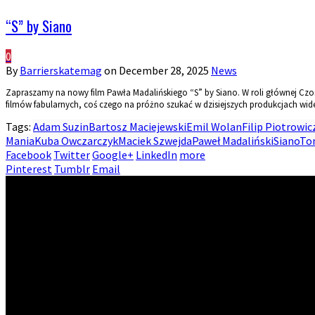
“S” by Siano
0
By
Barrierskatemag
on
December 28, 2025
News
Zapraszamy na nowy film Pawła Madalińskiego “S” by Siano. W roli głównej Czo
filmów fabularnych, coś czego na próżno szukać w dzisiejszych produkcjach wid
Tags:
Adam Suzin
Bartosz Maciejewski
Emil Wolan
Filip Piotrowic
Mania
Kuba Owczarczyk
Maciek Szwejda
Paweł Madaliński
Siano
To
Facebook
Twitter
Google+
LinkedIn
more
Pinterest
Tumblr
Email