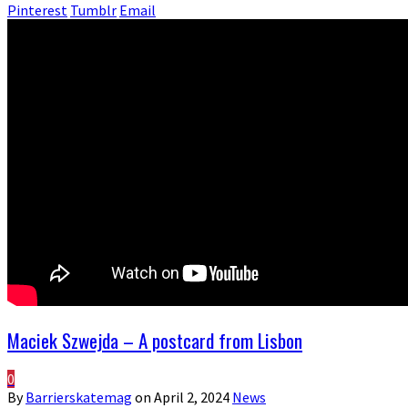
Pinterest
Tumblr
Email
Maciek Szwejda – A postcard from Lisbon
0
By
Barrierskatemag
on
April 2, 2024
News