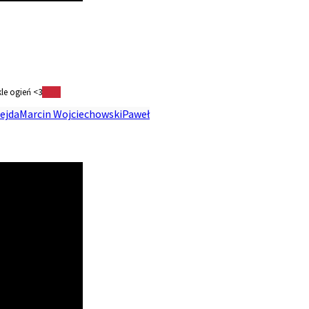
le ogień <3
More
ejda
Marcin Wojciechowski
Paweł