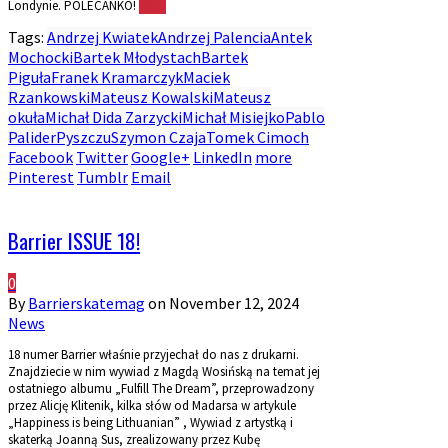
Londynie. POLECANKO!
More
Tags:
Andrzej Kwiatek
Andrzej Palencia
Antek
Mochocki
Bartek Młodystach
Bartek
Piguła
Franek Kramarczyk
Maciek
Rzankowski
Mateusz Kowalski
Mateusz
okuła
Michał Dida Zarzycki
Michał Misiejko
Pablo
Palider
Pyszczu
Szymon Czaja
Tomek Cimoch
Facebook
Twitter
Google+
LinkedIn
more
Pinterest
Tumblr
Email
Barrier ISSUE 18!
0
By
Barrierskatemag
on
November 12, 2024
News
18 numer Barrier właśnie przyjechał do nas z drukarni.
Znajdziecie w nim wywiad z Magdą Wosińską na temat jej
ostatniego albumu „Fulfill The Dream”, przeprowadzony
przez Alicję Klitenik, kilka słów od Madarsa w artykule
„Happiness is being Lithuanian” , Wywiad z artystką i
skaterką Joanną Sus, zrealizowany przez Kubę