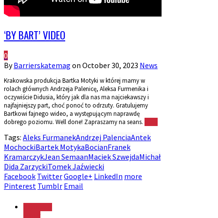
‘BY BART’ VIDEO
0
By
Barrierskatemag
on
October 30, 2023
News
Krakowska produkcja Bartka Motyki w której mamy w
rolach głównych Andrzeja Palenicę, Aleksa Furmenika i
oczywiście Didusia, który jak dla nas ma najciekawszy i
najfajniejszy part, choć ponoć to odrzuty. Gratulujemy
Bartkowi fajnego wideo, a występującym naprawdę
dobrego poziomu. Well done! Zapraszamy na seans.
More
Tags:
Aleks Furmanek
Andrzej Palencia
Antek
Mochocki
Bartek Motyka
Bocian
Franek
Kramarczyk
Jean Semaan
Maciek Szwejda
Michał
Dida Zarzycki
Tomek Jaźwiecki
Facebook
Twitter
Google+
LinkedIn
more
Pinterest
Tumblr
Email
Najnowszy
numer