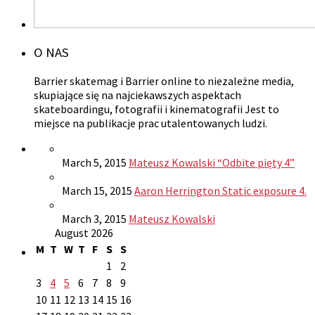
O NAS
Barrier skatemag i Barrier online to niezależne media,
skupiające się na najciekawszych aspektach
skateboardingu, fotografii i kinematografii Jest to
miejsce na publikacje prac utalentowanych ludzi.
March 5, 2015
Mateusz Kowalski “Odbite pięty 4”
March 15, 2015
Aaron Herrington Static exposure 4.
March 3, 2015
Mateusz Kowalski
August 2026
M
T
W
T
F
S
S
1
2
3
4
5
6
7
8
9
10
11
12
13
14
15
16