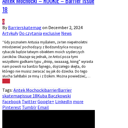
Antek Mochocki – ROOKIE – Barrier issue
18
0
By
Barrierskatemag
on
December 2, 2024
Artykuły
Do czytania
exclusive
News
“Gdy poznałem Antusia myślałem, że ten niepełnoletni
młodzienieć pochodzący z Bodzundzyńca noszący
rybaczki będzie łatwym obiektem moich szyderczych
żarcików. Okazuje się jednak, że Antoś poza tymi
wszystkimi gadkami typu „driiiip, swaaaag, kiiing” wyrasta
nam powoli na bardzo fajnego, dojrzałego skejta, do
którego nie musisz zwracać się jak do dziecka. Do tego
słucha SahBabii ze mną i z Dzikim. Można powiedzieć,…
More
Tags:
Antek Mochocki
barrier
Barrier
skatemag
issue 18
Kuba Bączkowski
Facebook
Twitter
Google+
LinkedIn
more
Pinterest
Tumblr
Email