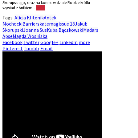
Skorupskiego, oraz na koniec w dziale Rookie krótki
wywiad z Antkiem…
More
Tags:
Alicja Klitenik
Antek
Mochocki
Barrierskatemag
issue 18
Jakub
Skorupski
Joanna Sus
Kuba Bączkowski
Madars
Apse
Magda Wosińska
Facebook
Twitter
Google+
LinkedIn
more
Pinterest
Tumblr
Email