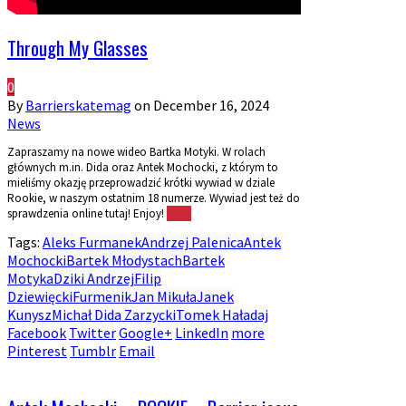
Through My Glasses
0
By
Barrierskatemag
on
December 16, 2024
News
Zapraszamy na nowe wideo Bartka Motyki. W rolach
głównych m.in. Dida oraz Antek Mochocki, z którym to
mieliśmy okazję przeprowadzić krótki wywiad w dziale
Rookie, w naszym ostatnim 18 numerze. Wywiad jest też do
sprawdzenia online tutaj! Enjoy!
More
Tags:
Aleks Furmanek
Andrzej Palenica
Antek
Mochocki
Bartek Młodystach
Bartek
Motyka
Dziki Andrzej
Filip
Dziewięcki
Furmenik
Jan Mikuła
Janek
Kunysz
Michał Dida Zarzycki
Tomek Haładaj
Facebook
Twitter
Google+
LinkedIn
more
Pinterest
Tumblr
Email