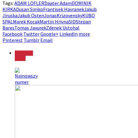
Tags:
ADAM LOFLER
Daater Adam
DOMINIK
KIRKA
Dusan Simko
Frantisek Havranek
Jakub
Jiruska
Jakub Osten
Jonas
Krizovensky
KUBO
SPAL
Marek Kocak
Martin Hrivna
SID
Stepan
Bares
Tomas Javurek
Zdenek Ustohal
Facebook
Twitter
Google+
LinkedIn
more
Pinterest
Tumblr
Email
Najnowszy
numer