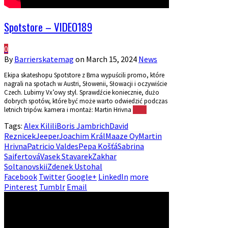
Spotstore – VIDEO189
0
By
Barrierskatemag
on
March 15, 2024
News
Ekipa skateshopu Spotstore z Brna wypuścili promo, które
nagrali na spotach w Austri, Słowenii, Słowacji i oczywiście
Czech. Lubimy Vx’owy styl. Sprawdźcie koniecznie, dużo
dobrych spotów, które być może warto odwiedzić podczas
letnich tripów. kamera i montaż: Martin Hrivna
More
Tags:
Alex Kilili
Boris Jambrich
David
Reznicek
Jeeper
Joachim Král
Maaze Oy
Martin
Hrivna
Patricio Valdes
Pepa Košťá
Sabrina
Saifertová
Vasek Stavarek
Zakhar
Soltanovskii
Zdenek Ustohal
Facebook
Twitter
Google+
LinkedIn
more
Pinterest
Tumblr
Email