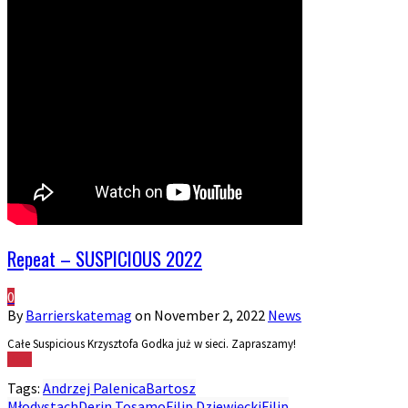
Repeat – SUSPICIOUS 2022
0
By
Barrierskatemag
on
November 2, 2022
News
Całe Suspicious Krzysztofa Godka już w sieci. Zapraszamy!
More
Tags:
Andrzej Palenica
Bartosz
Młodystach
Derin Tosamo
Filip Dziewięcki
Filip