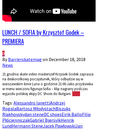
LUNCH / SOFIA by Krzysztof Godek –
PREMIERA
0
By
Barrierskatemag
on
December 18, 2018
News
21 grudnia skate video masterszef Krzysiek Godek zaprasza
na deskorolkowy poczęstunek, który odbędzie się w
warszawskim kinie Luna o godzinie 21:00.Jako przystawka
w menu wieczoru figuruje:Sofia – klip nagrany podczas
wyjazdu polskiej ekipy DC Shoes do Bułgarii.
More
Tags:
Alessandro Ianetti
Andrzej
Rogala
Bartosz Młodystach
Biszuks
Riakhovsky
dan stene
DC shoes
Eirik Ballo
Filip
Płócienniczak
Gabriel Bjørsvik
Henrik
Lund
Hermann Stene
Jacek Pawłowski
Jan