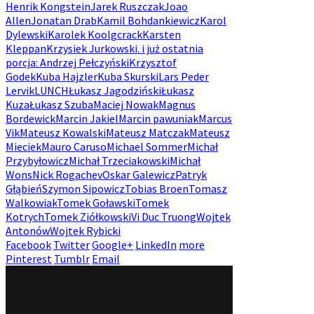
Henrik Kongstein
Jarek Ruszczak
Joao
Allen
Jonatan Drab
Kamil Bohdankiewicz
Karol
Dylewski
Karolek Koolgcrack
Karsten
Kleppan
Krzysiek Jurkowski. i już ostatnia
porcja: Andrzej Pełczyński
Krzysztof
Godek
Kuba Hajzler
Kuba Skurski
Lars Peder
Lervik
LUNCH
Łukasz Jagodziński
Łukasz
Kuza
Łukasz Szuba
Maciej Nowak
Magnus
Bordewick
Marcin Jakiel
Marcin pawuniak
Marcus
Vik
Mateusz Kowalski
Mateusz Matczak
Mateusz
Mieciek
Mauro Caruso
Michael Sommer
Michał
Przybyłowicz
Michał Trzeciakowski
Michał
Wons
Nick Rogachev
Oskar Galewicz
Patryk
Głąbień
Szymon Sipowicz
Tobias Broen
Tomasz
Walkowiak
Tomek Goławski
Tomek
Kotrych
Tomek Ziółkowski
Vi Duc Truong
Wojtek
Antonów
Wojtek Rybicki
Facebook
Twitter
Google+
LinkedIn
more
Pinterest
Tumblr
Email