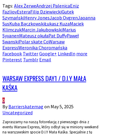
Tags:
Alex Żerwe
Andrzej Palenica
Eniz
Fazliov
Estera
Filip Dziewięcki
Gutek
Szymański
Henry Jones
Jacob Ovgren
Jaoanna
Sus
Kuba Bączkowski
Łukasz Kuza
Maciek
Klimczuk
Marcin Jakubowkski
Marius
Syvanen
Mateusz okuła
Pat Duffy
Paweł
Swanski
Polar skate Co
Warsaw
Express
Weronika Choromańska
Facebook
Twitter
Google+
LinkedIn
more
Pinterest
Tumblr
Email
WARSAW EXPRESS DAY1 / D.I.Y MAŁA
KAŚKA
0
By
Barrierskatemag
on
May 5, 2025
Uncategorized
Zapraszamy na naszą fotorelację z pierwszego dnia z
eventu Warsaw Express, który odbył się w miniony weekend
na warszawskim spocie D.I.Y Mała Kaśka. Specjalnie z tę