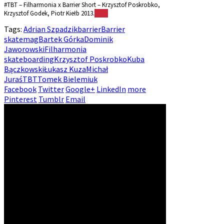
#TBT – Filharmonia x Barrier Short – Krzysztof Poskrobko,
Krzysztof Godek, Piotr Kiełb 2013.
More
Tags:
Adrian Szpadzik
barrier
Barrier
skatemag
Bartek Górka
Dominik
Jaworowski
Filharmonia
skateboarding
Krzysztof Poskrobko
Kuba
Bączkowski
Łukasz Kuza
Michał
Juraś
TBT
Tomek Bielemiuk
Facebook
Twitter
Google+
LinkedIn
more
Pinterest
Tumblr
Email