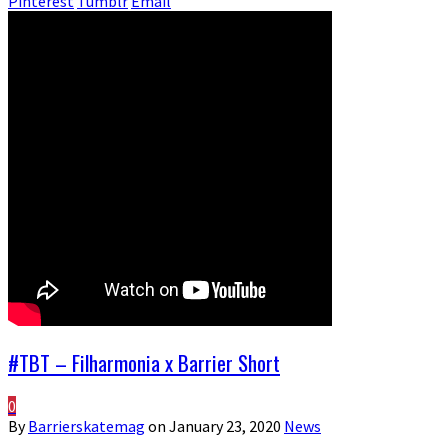
Pinterest
Tumblr
Email
#TBT – Filharmonia x Barrier Short
0
By
Barrierskatemag
on
January 23, 2020
News