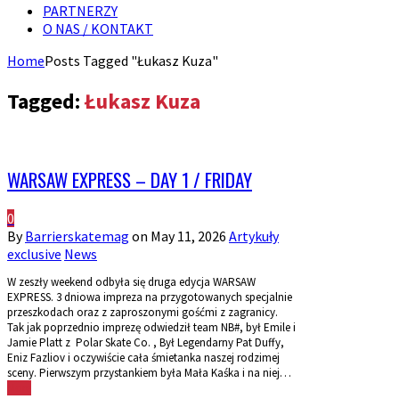
PARTNERZY
O NAS / KONTAKT
Home
Posts Tagged "Łukasz Kuza"
Tagged:
Łukasz Kuza
WARSAW EXPRESS – DAY 1 / FRIDAY
0
By
Barrierskatemag
on
May 11, 2026
Artykuły
exclusive
News
W zeszły weekend odbyła się druga edycja WARSAW
EXPRESS. 3 dniowa impreza na przygotowanych specjalnie
przeszkodach oraz z zaproszonymi gośćmi z zagranicy.
Tak jak poprzednio imprezę odwiedził team NB#, był Emile i
Jamie Platt z Polar Skate Co. , Był Legendarny Pat Duffy,
Eniz Fazliov i oczywiście cała śmietanka naszej rodzimej
sceny. Pierwszym przystankiem była Mała Kaśka i na niej…
More