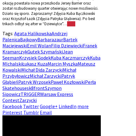
okazję powstała nowa przeszkoda Jersey Barrier oraz
został rozbudowany quarter otwierając nowe możliwości.
Działo się sporo. Zapraszamy! Zdjęcia Kuba Bączkowski
oraz Krzysztof Łazik (Zdjęcia Patryka Głąbienia). Po best
trikach odbył się after w “Dziewiątce”…
More
Tags:
Agata Halikowska
Andrzej
Palenica
Bajkowy
Barbarazaur
Bartek
Maciejewski
Emil Wolan
Filip Dziewięcki
Franek
Kramarczyk
Gutek Szymański
Jean
Seeman
Krzysiek Godek
Kuba Kaczmarczyk
Kuba
MIchalski
Łukasz Kuza
Marcin Myszka
Mateusz
Kowalski
Michał Dida Zarzycki
Michał
Przybyłowicz
Michał Zarzycki
Patryk
Głąbień
Patryk Wrzosek
Paweł Kozłowski
Perła
Skatehouse
sk8front
Szymon
Sipowicz
TRIGGER
Warsaw Express
Contest
Zarzycki
Facebook
Twitter
Google+
LinkedIn
more
Pinterest
Tumblr
Email