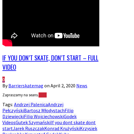
IF YOU DON’T SKATE, DON’T START – FULL
VIDEO
0
By
Barrierskatemag
on
April 2, 2020
News
Zapraszamy na seans.
More
Tags:
Andrzej Palenica
Andrzej
Pełczyński
Bartosz Młodystach
Filip
Dziewięcki
Filip Wojciechowski
Godek
Videos
Gutek Szymański
If you dont skate dont
start
Jarek Ruszczak
Konrad Krużyński
Krzysiek