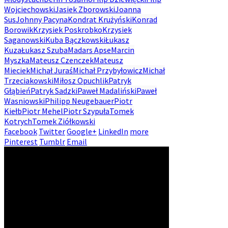
Wojciechowski
Jasiek Zborowski
Joanna
Sus
Johnny Pacyna
Kondrat Krużyński
Konrad
Borowik
Krzysiek Poskrobko
Krzysiek
Saganowski
Kuba Bączkowski
Łukasz
Kuza
Łukasz Szuba
Madars Apse
Marcin
Myszka
Mateusz Czenczek
Mateusz
Mieciek
Michał Juraś
Michał Przybyłowicz
Michał
Trzeciakowski
Miłosz Opuchlik
Patryk
Głąbień
Patryk Sadzki
Paweł Madaliński
Paweł
Wasniowski
Philipp Neugebauer
Piotr
Kiełb
Piotr Mehel
Piotr Szypuła
Tomek
Kotrych
Tomek Ziółkowski
Facebook
Twitter
Google+
LinkedIn
more
Pinterest
Tumblr
Email