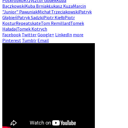
Poskrobko
Krzysztof Godek
Kuba
Bączkowski
Kuba Brniak
Łukasz Kuza
Marcin
"Junior" Pawuniak
Michał Trzeciakowski
Patryk
Głąbień
Patryk Sadzki
Piotr Kiełb
Piotr
Kostur
Repeatskate
Tom Remillard
Tomek
Haładaj
Tomek Kotrych
Facebook
Twitter
Google+
LinkedIn
more
Pinterest
Tumblr
Email