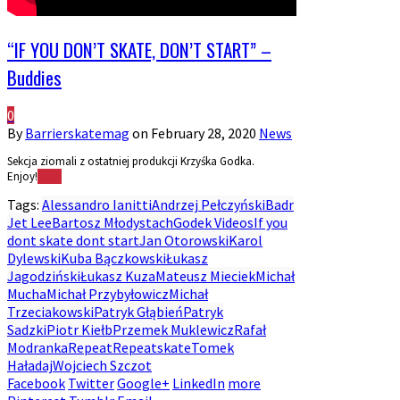
“IF YOU DON’T SKATE, DON’T START” –
Buddies
0
By
Barrierskatemag
on
February 28, 2020
News
Sekcja ziomali z ostatniej produkcji Krzyśka Godka.
Enjoy!
More
Tags:
Alessandro Ianitti
Andrzej Pełczyński
Badr
Jet Lee
Bartosz Młodystach
Godek Videos
If you
dont skate dont start
Jan Otorowski
Karol
Dylewski
Kuba Bączkowski
Łukasz
Jagodziński
Łukasz Kuza
Mateusz Mieciek
Michał
Mucha
Michał Przybyłowicz
Michał
Trzeciakowski
Patryk Głąbień
Patryk
Sadzki
Piotr Kiełb
Przemek Muklewicz
Rafał
Modranka
Repeat
Repeatskate
Tomek
Haładaj
Wojciech Szczot
Facebook
Twitter
Google+
LinkedIn
more