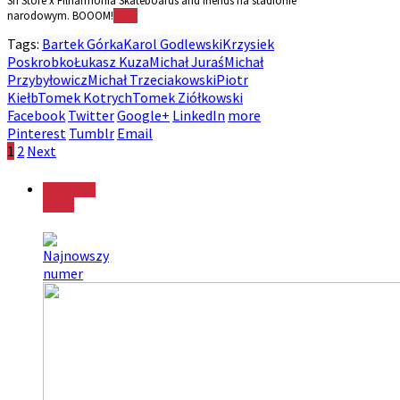
Sh Store x Filharmonia Skateboards and friends na stadionie
narodowym. BOOOM!
More
Tags:
Bartek Górka
Karol Godlewski
Krzysiek
Poskrobko
Łukasz Kuza
Michał Juraś
Michał
Przybyłowicz
Michał Trzeciakowski
Piotr
Kiełb
Tomek Kotrych
Tomek Ziółkowski
Facebook
Twitter
Google+
LinkedIn
more
Pinterest
Tumblr
Email
1
2
Next
Najnowszy
numer