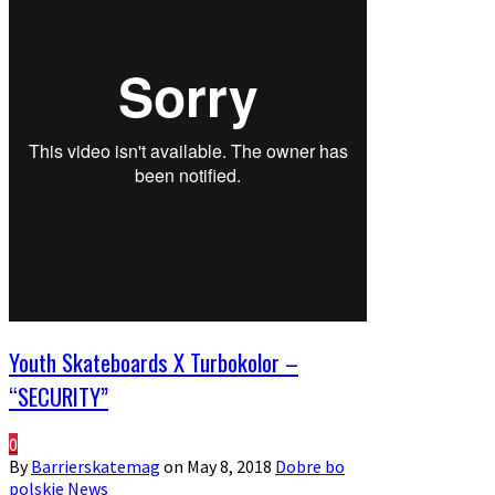
Youth Skateboards X Turbokolor –
“SECURITY”
0
By
Barrierskatemag
on
May 8, 2018
Dobre bo
polskie
News