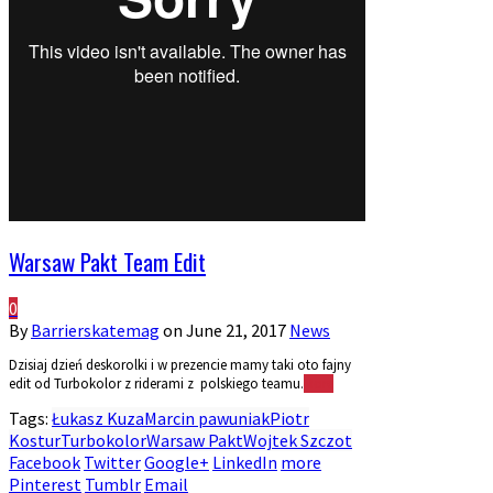
Warsaw Pakt Team Edit
0
By
Barrierskatemag
on
June 21, 2017
News
Dzisiaj dzień deskorolki i w prezencie mamy taki oto fajny
edit od Turbokolor z riderami z polskiego teamu.
More
Tags:
Łukasz Kuza
Marcin pawuniak
Piotr
Kostur
Turbokolor
Warsaw Pakt
Wojtek Szczot
Facebook
Twitter
Google+
LinkedIn
more
Pinterest
Tumblr
Email