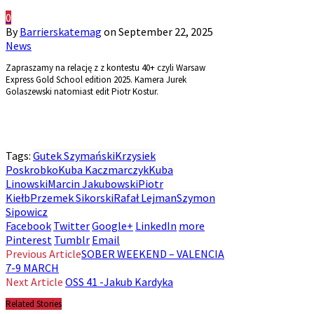
0
By
Barrierskatemag
on
September 22, 2025
News
Zapraszamy na relację z z kontestu 40+ czyli Warsaw
Express Gold School edition 2025. Kamera Jurek
Golaszewski natomiast edit Piotr Kostur.
Tags:
Gutek Szymański
Krzysiek
Poskrobko
Kuba Kaczmarczyk
Kuba
Linowski
Marcin Jakubowski
Piotr
Kiełb
Przemek Sikorski
Rafał Lejman
Szymon
Sipowicz
Facebook
Twitter
Google+
LinkedIn
more
Pinterest
Tumblr
Email
Previous Article
SOBER WEEKEND – VALENCIA
7-9 MARCH
Next Article
OSS 41 -Jakub Kardyka
Related Stories