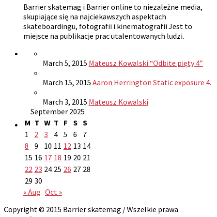
Barrier skatemag i Barrier online to niezależne media,
skupiające się na najciekawszych aspektach
skateboardingu, fotografii i kinematografii Jest to
miejsce na publikacje prac utalentowanych ludzi.
March 5, 2015
Mateusz Kowalski “Odbite pięty 4”
March 15, 2015
Aaron Herrington Static exposure 4.
March 3, 2015
Mateusz Kowalski
September 2025
M
T
W
T
F
S
S
1
2
3
4
5
6
7
8
9
10
11
12
13
14
15
16
17
18
19
20
21
22
23
24
25
26
27
28
29
30
« Aug
Oct »
Copyright © 2015 Barrier skatemag / Wszelkie prawa