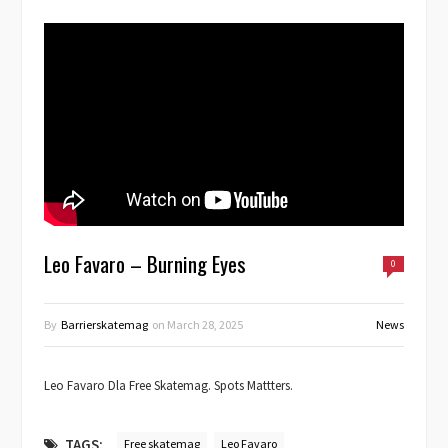
Leo Favaro – Burning Eyes
0
By
Barrierskatemag
on
March 28, 2025
News
Leo Favaro Dla Free Skatemag. Spots Mattters.
TAGS:
Free skatemag
Leo Favaro