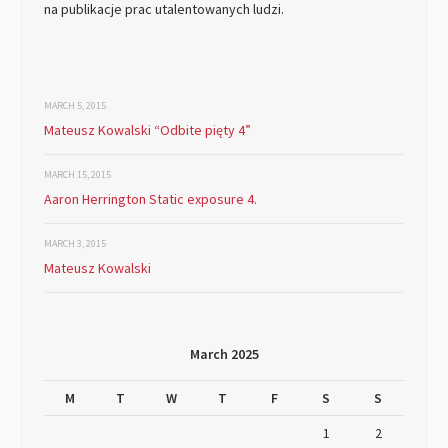
na publikacje prac utalentowanych ludzi.
MARCH 5, 2015
Mateusz Kowalski “Odbite pięty 4”
MARCH 15, 2015
Aaron Herrington Static exposure 4.
MARCH 3, 2015
Mateusz Kowalski
March 2025
M
T
W
T
F
S
S
1
2