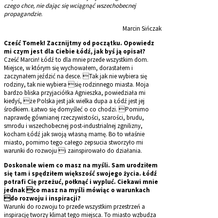
czego chce, nie dając się wciągnąć wszechobecnej
propagandzie.
Marcin Sińczak
Cześć Tomek! Zacznijtmy od początku. Opowiedz
mi czym jest dla Ciebie Łódź, jak byś ją opisał?
Cześć Marcin! Łódź to dla mnie przede wszystkim dom.
Miejsce, w którym się wychowałem, dorastałem i
zaczynałem jeździć na desce. Tak jak nie wybiera się
rodziny, tak nie wybiera się rodzinnego miasta. Moja
bardzo bliska przyjaciółka Agnieszka, powiedziała mi
kiedyś, że Polska jest jak wielka dupa a Łódź jest jej
środkiem. Łatwo się domyśleć o co chodzi. Pomimo
naprawdę gównianej rzeczywistości, szarości, brudu,
smrodu i wszechobecnej post-industrialnej zgnilizny,
kocham Łódź jak swoją własną mamę. Bo to właśnie
miasto, pomimo tego całego zepsucia stworzyło mi
warunki do rozwoju i zainspirowało do działania.
Doskonale wiem co masz na myśli. Sam urodziłem
się tam i spędziłem większość swojego życia. Łódź
potrafi Cię przeżuć, połknąć i wypluć. Ciekawi mnie
jednak co masz na myśli mówiąc o warunkach
do rozwoju i inspiracji?
Warunki do rozwoju to przede wszystkim przestrzeń a
inspirację tworzy klimat tego miejsca. To miasto wzbudza