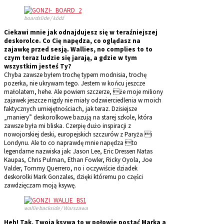
boardslide / Łódź
Ciekawi mnie jak odnajdujesz się w teraźniejszej
deskorolce. Co Cię napędza, co oglądasz na
zajawkę przed sesją. Wallies, no complies to to
czym teraz ludzie się jarają, a gdzie w tym
wszystkim jesteś Ty?
Chyba zawsze byłem trochę typem modnisia, trochę
pozerka, nie ukrywam tego. Jestem w końcu jeszcze
małolatem, hehe. Ale powiem szczerze, że moje miliony
zajawek jeszcze nigdy nie miały odzwierciedlenia w moich
faktycznych umiejętnościach, jak teraz. Dzisiejsze
„maniery” deskorolkowe bazują na starej szkole, która
zawsze była mi bliska. Czerpię dużo inspiracji z
nowojorskiej deski, europejskich szczurów z Paryża i
Londynu. Ale to co naprawdę mnie napędza to
legendarne nazwiska jak: Jason Lee, Eric Dressen Natas
Kaupas, Chris Pulman, Ethan Fowler, Ricky Oyola, Joe
Valder, Tommy Querrero, no i oczywiście dziadek
deskorolki Mark Gonzales, dzięki któremu po części
zawdzięczam moją ksywę.
wallie backside / Warszawa
Heh! Tak, Twoja ksywa to w połowie postać Marka a