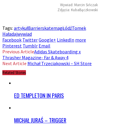
Wywiad: Marcin Sińczak
Zdjęcia: KubaBączkowski
Tags:
artykuł
Barrierskatemag
Łódź
Tomek
Haładaj
wywiad
Facebook
Twitter
Google+
LinkedIn
more
Pinterest
Tumblr
Email
Previous Article
Adidas Skateboarding x
Thrasher Magazine- Far & Away 4
Next Article
Michał Trzeciakowski – SH Store
Related Stories
ED TEMPLETON IN PARIS
MICHAŁ JURAŚ – TRIGGER