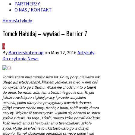
PARTNERZY
O NAS / KONTAKT
Home
Artykuły
Tomek Haładaj – wywiad – Barrier 7
0
By
Barrierskatemag
on
May 12, 2016
Artykuły
Do czytania
News
Tomka znam plus minus osiem lat. Do tej pory, nie wiem jak
długo już wtedy jeździł, wiem jedynie, że było w nim coś
co wyróżniało go z tłumu. Wcale nie chodzi mi tu o talent
do deski, bo moim zdaniem absolutnie go nie ma. To jak
jeździ zawdzięcza ciężkiej pracy i przede wszystkim
uczuciu, jakim darzy ten powyginany kawałek drewna.
Był zawsze trochę inny, trochę z boku, robił swoje, dusza
artysty. Większość towarzystwa w jakim się obracał to starsi
goście z deski. Do tego „Łódź”, miasto które potrafi dać w
kość niejednemu zahartowanemu twardzielowi, szkoła
życia. Myślę, że właśnie to ukształtowało go w dużym
stopniu. Tomek doskonale odnajduje samego siebie i wie