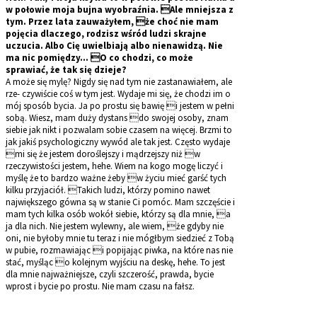
w połowie moja bujna wyobraźnia. Ale mniejsza z
tym. Przez lata zauważyłem, że choć nie mam
pojęcia dlaczego, rodzisz wśród ludzi skrajne
uczucia. Albo Cię uwielbiają albo nienawidzą. Nie
ma nic pomiędzy… O co chodzi, co może
sprawiać, że tak się dzieje?
A może się mylę? Nigdy się nad tym nie zastanawiałem, ale
rze- czywiście coś w tym jest. Wydaje mi się, że chodzi im o
mój sposób bycia. Ja po prostu się bawię i jestem w pełni
sobą. Wiesz, mam duży dystans do swojej osoby, znam
siebie jak nikt i pozwalam sobie czasem na więcej. Brzmi to
jak jakiś psychologiczny wywód ale tak jest. Często wydaje
mi się że jestem doroślejszy i mądrzejszy niż w
rzeczywistości jestem, hehe. Wiem na kogo mogę liczyć i
myślę że to bardzo ważne żeby w życiu mieć garść tych
kilku przyjaciół. Takich ludzi, którzy pomino nawet
największego gówna są w stanie Ci pomóc. Mam szczęście i
mam tych kilka osób wokół siebie, którzy są dla mnie, a
ja dla nich. Nie jestem wylewny, ale wiem, że gdyby nie
oni, nie byłoby mnie tu teraz i nie mógłbym siedzieć z Tobą
w pubie, rozmawiając i popijając piwka, na które nas nie
stać, myśląc o kolejnym wyjściu na deskę, hehe. To jest
dla mnie najważniejsze, czyli szczerość, prawda, bycie
wprost i bycie po prostu. Nie mam czasu na fałsz.