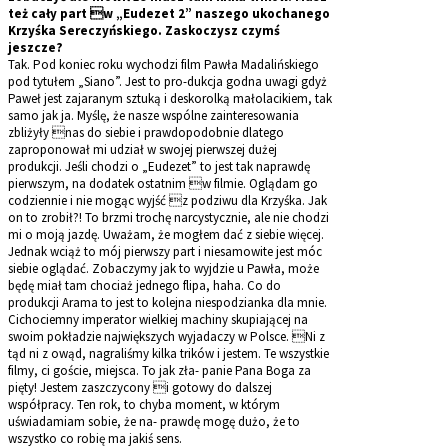
też cały part w „Eudezet 2” naszego ukochanego
Krzyśka Sereczyńskiego. Zaskoczysz czymś
jeszcze?
Tak. Pod koniec roku wychodzi film Pawła Madalińskiego
pod tytułem „Siano”. Jest to pro-dukcja godna uwagi gdyż
Paweł jest zajaranym sztuką i deskorolką małolacikiem, tak
samo jak ja. Myślę, że nasze wspólne zainteresowania
zbliżyły nas do siebie i prawdopodobnie dlatego
zaproponował mi udział w swojej pierwszej dużej
produkcji. Jeśli chodzi o „Eudezet” to jest tak naprawdę
pierwszym, na dodatek ostatnim w filmie. Oglądam go
codziennie i nie mogąc wyjść z podziwu dla Krzyśka. Jak
on to zrobił?! To brzmi trochę narcystycznie, ale nie chodzi
mi o moją jazdę. Uważam, że mogłem dać z siebie więcej.
Jednak wciąż to mój pierwszy part i niesamowite jest móc
siebie oglądać. Zobaczymy jak to wyjdzie u Pawła, może
będę miał tam chociaż jednego flipa, haha. Co do
produkcji Arama to jest to kolejna niespodzianka dla mnie.
Cichociemny imperator wielkiej machiny skupiającej na
swoim pokładzie największych wyjadaczy w Polsce. Ni z
tąd ni z owąd, nagraliśmy kilka trików i jestem. Te wszystkie
filmy, ci goście, miejsca. To jak zła- panie Pana Boga za
pięty! Jestem zaszczycony i gotowy do dalszej
współpracy. Ten rok, to chyba moment, w którym
uświadamiam sobie, że na- prawdę mogę dużo, że to
wszystko co robię ma jakiś sens.