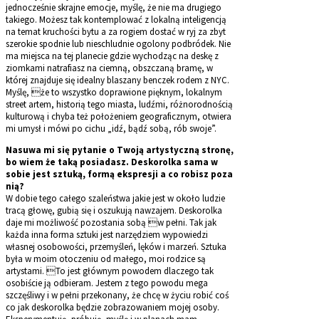
jednocześnie skrajne emocje, myślę, że nie ma drugiego
takiego. Możesz tak kontemplować z lokalną inteligencją
na temat kruchości bytu a za rogiem dostać w ryj za zbyt
szerokie spodnie lub nieschludnie ogolony podbródek. Nie
ma miejsca na tej planecie gdzie wychodząc na deskę z
ziomkami natrafiasz na ciemną, obszczaną bramę, w
której znajduje się idealny blaszany benczek rodem z NYC.
Myślę, że to wszystko doprawione pięknym, lokalnym
street artem, historią tego miasta, ludźmi, różnorodnością
kulturową i chyba też położeniem geograficznym, otwiera
mi umysł i mówi po cichu „idź, bądź sobą, rób swoje”.
Nasuwa mi się pytanie o Twoją artystyczną stronę,
bo wiem że taką posiadasz. Deskorolka sama w
sobie jest sztuką, formą ekspresji a co robisz poza
nią?
W dobie tego całego szaleństwa jakie jest w około ludzie
tracą głowę, gubią się i oszukują nawzajem. Deskorolka
daje mi możliwość pozostania sobą w pełni. Tak jak
każda inna forma sztuki jest narzędziem wypowiedzi
własnej osobowości, przemyśleń, lęków i marzeń. Sztuka
była w moim otoczeniu od małego, moi rodzice są
artystami. To jest głównym powodem dlaczego tak
osobiście ją odbieram. Jestem z tego powodu mega
szczęśliwy i w pełni przekonany, że chcę w życiu robić coś
co jak deskorolka będzie zobrazowaniem mojej osoby.