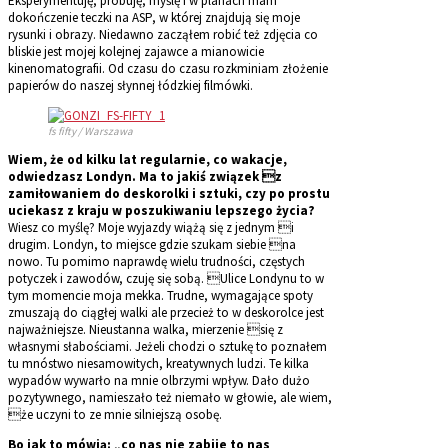
Eksperymentuję, próbuję, myślę i w planach mam
dokończenie teczki na ASP, w której znajdują się moje
rysunki i obrazy. Niedawno zacząłem robić też zdjęcia co
bliskie jest mojej kolejnej zajawce a mianowicie
kinenomatografii. Od czasu do czasu rozkminiam złożenie
papierów do naszej słynnej łódzkiej filmówki.
fs fifty / Warszawa
Wiem, że od kilku lat regularnie, co wakacje,
odwiedzasz Londyn. Ma to jakiś związek z
zamiłowaniem do deskorolki i sztuki, czy po prostu
uciekasz z kraju w poszukiwaniu lepszego życia?
Wiesz co myślę? Moje wyjazdy wiążą się z jednym i
drugim. Londyn, to miejsce gdzie szukam siebie na
nowo. Tu pomimo naprawdę wielu trudności, częstych
potyczek i zawodów, czuję się sobą. Ulice Londynu to w
tym momencie moja mekka. Trudne, wymagające spoty
zmuszają do ciągłej walki ale przecież to w deskorolce jest
najważniejsze. Nieustanna walka, mierzenie się z
własnymi słabościami. Jeżeli chodzi o sztukę to poznałem
tu mnóstwo niesamowitych, kreatywnych ludzi. Te kilka
wypadów wywarło na mnie olbrzymi wpływ. Dało dużo
pozytywnego, namieszało też niemało w głowie, ale wiem,
że uczyni to ze mnie silniejszą osobę.
Bo jak to mówią: „co nas nie zabije to nas