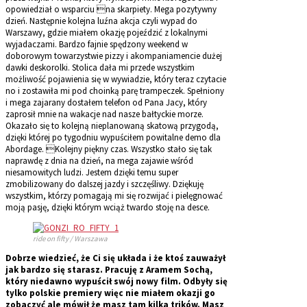
opowiedział o wsparciu na skarpiety. Mega pozytywny
dzień. Następnie kolejna luźna akcja czyli wypad do
Warszawy, gdzie miałem okazję pojeździć z lokalnymi
wyjadaczami. Bardzo fajnie spędzony weekend w
doborowym towarzystwie pizzy i akompaniamencie dużej
dawki deskorolki. Stolica dała mi przede wszystkim
możliwość pojawienia się w wywiadzie, który teraz czytacie
no i zostawiła mi pod choinką parę trampeczek. Spełniony
i mega zajarany dostałem telefon od Pana Jacy, który
zaprosił mnie na wakacje nad nasze bałtyckie morze.
Okazało się to kolejną nieplanowaną skatową przygodą,
dzięki której po tygodniu wypuściłem powitalne demo dla
Abordage. Kolejny piękny czas. Wszystko stało się tak
naprawdę z dnia na dzień, na mega zajawie wśród
niesamowitych ludzi. Jestem dzięki temu super
zmobilizowany do dalszej jazdy i szczęśliwy. Dziękuję
wszystkim, którzy pomagają mi się rozwijać i pielęgnować
moją pasję, dzięki którym wciąż twardo stoję na desce.
ride on fifty / Warszawa
Dobrze wiedzieć, że Ci się układa i że ktoś zauważył
jak bardzo się starasz. Pracuję z Aramem Sochą,
który niedawno wypuścił swój nowy film. Odbyły się
tylko polskie premiery więc nie miałem okazji go
zobaczyć ale mówił że masz tam kilka trików. Masz