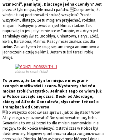
wzmocni”, pamiętaj. Dlaczego jednak Londyn?
Jest
przecież tyle miejsc, tyle miast i państw. Co sprawiło, że
właśnie tutaj postanowiłeś szukać szczęścia? Przede
wszystkim, dlatego, że tu mogłem przyjechać, rodzina,
znajomi. Kolejnym powodem jest klimat i ludzie. Tak
naprawdę to jest jedyne miejsce w Europie, w którym jest
zamknięty cały świat. Brooklyn, Chinatown, Paryż, Łódź,
Berlin, Barcelona, Malmo. Każdy może znaleźć coś dla
siebie. Zauważyłem że czuję się tam mega anonimowo a
jednocześnie czuję się kimś. Jestem tu i teraz i robię
swoje.
ride on bs smith / Łódź
To prawda, że Londyn to miejsce nieograni-
czonych możliwości i szans. Wystarczy chcieć a
można zrobić wszystko. Jednak z tego co wiem już
w Polsce zaczęło się dziać. Deski od Abordage,
skiery od Alfredo Gonzalez’a, słyszałem też coś o
trampkach od Conversa.
To wszystko dość świeża sprawa, jak to się stało? Wow!
Aż tyle tego się nazbierało? Nie spodziewałem się, hehe.
Generalnie to wciąż brzmi to dla mnie niesamowicie i nie
mogę w to do końca uwierzyć. Ostatni czas w Polsce był
dość owocny. Najpierw spontaniczna akcja zorganizowana
przez wujka Piotrka, który wyhaczył mnie któregoś dnia i